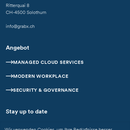
Ritterquai
8
CH
-
4500
Solothurn
info@grabx.ch
Angebot
MANAGED CLOUD SERVICES
MODERN WORKPLACE
SECURITY & GOVERNANCE
Stay up to date
Linkedin
Wir verwenden Cookies, um Ihre Bedürfnisse besser